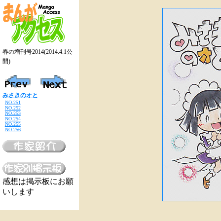
春の増刊号2014(2014.4.1公
開)
みさきのオと
NO.251
NO.252
NO.253
NO.254
NO.255
NO.256
感想は掲示板にお願
いします