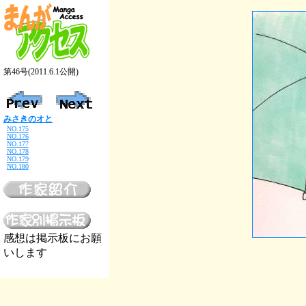
第46号(2011.6.1公開)
みさきのオと
NO.175
NO.176
NO.177
NO.178
NO.179
NO.180
感想は掲示板にお願
いします