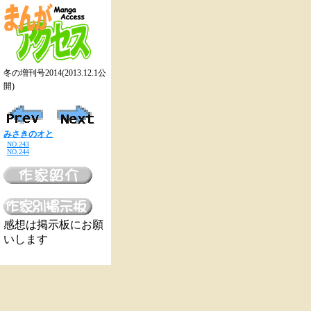
冬の増刊号2014(2013.12.1公
開)
みさきのオと
NO.243
NO.244
感想は掲示板にお願
いします