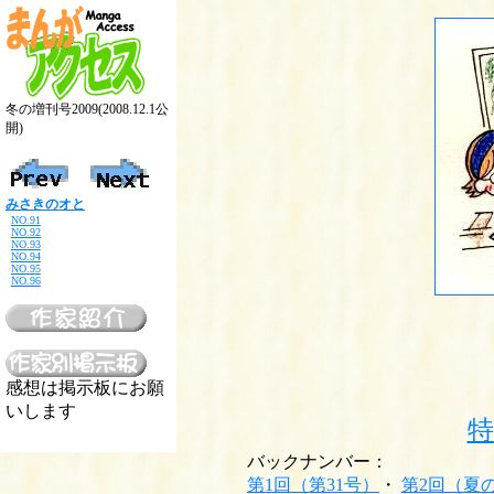
冬の増刊号2009(2008.12.1公
開)
みさきのオと
NO.91
NO.92
NO.93
NO.94
NO.95
NO.96
感想は掲示板にお願
いします
特
バックナンバー：
第1回（第31号）
・
第2回（夏の