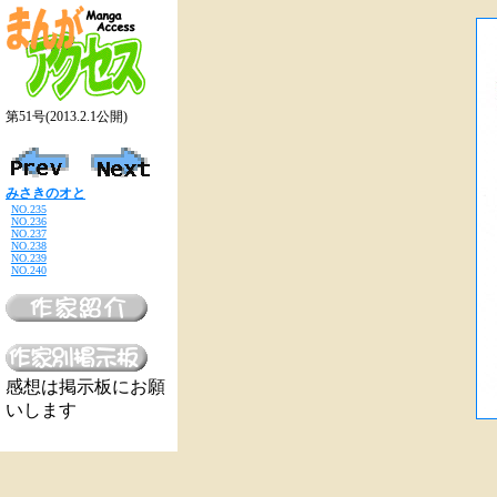
第51号(2013.2.1公開)
みさきのオと
NO.235
NO.236
NO.237
NO.238
NO.239
NO.240
感想は掲示板にお願
いします