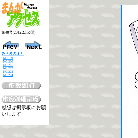
第48号(2012.2.1公開)
みさきのオと
NO.199
NO.200
NO.201
NO.202
NO.203
NO.204
感想は掲示板にお願
いします