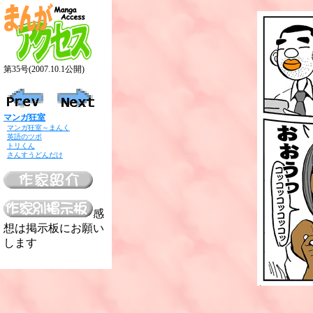
第35号(2007.10.1公開)
マンガ狂室
マンガ狂室～まんく
英語のツボ
トリくん
さんすうどんだけ
感
想は掲示板にお願い
します