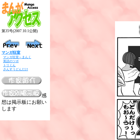
第35号(2007.10.1公開)
マンガ狂室
マンガ狂室～まんく
英語のツボ
トリくん
さんすうどんだけ
感
想は掲示板にお願い
します