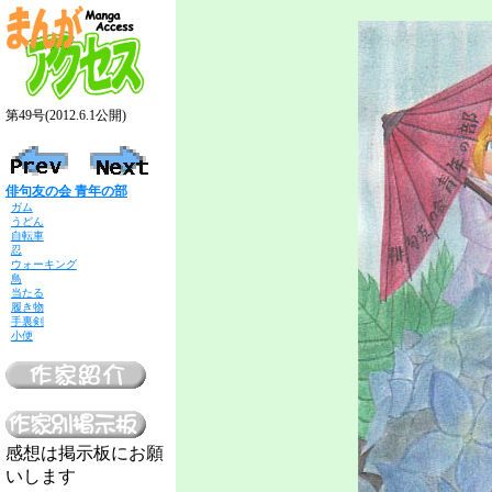
第49号(2012.6.1公開)
俳句友の会 青年の部
ガム
うどん
自転車
忍
ウォーキング
鳥
当たる
履き物
手裏剣
小便
感想は掲示板にお願
いします