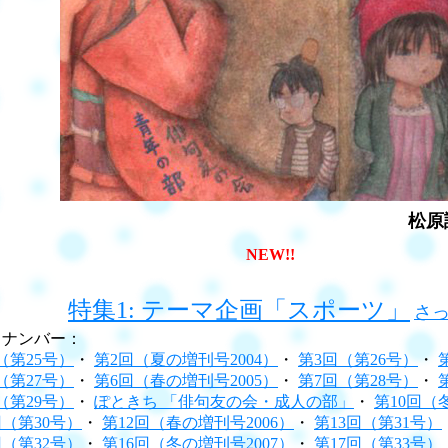
松原
NEW!!
特集1: テーマ企画「スポーツ」
さ
クナンバー：
（第25号）
・
第2回（夏の増刊号2004）
・
第3回（第26号）
・
（第27号）
・
第6回（春の増刊号2005）
・
第7回（第28号）
・
（第29号）
・
ぽときち 「俳句友の会・成人の部」
・
第10回（
回（第30号）
・
第12回（春の増刊号2006）
・
第13回（第31号）
回（第32号）
・
第16回（冬の増刊号2007）
・
第17回（第33号）