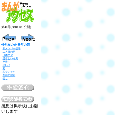
第44号(2010.10.1公開)
俳句友の会 青年の部
新メンバー登場
二人目の男
日本文化
忍者という男
卒業生
想い出
変
乙女チック
突然の報告
便り
感想は掲示板にお願
いします