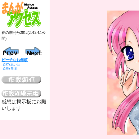
春の増刊号2012(2012.4.1公
開)
ピーチなお年頃
(247) 思い出
(248) 無理
感想は掲示板にお願
いします