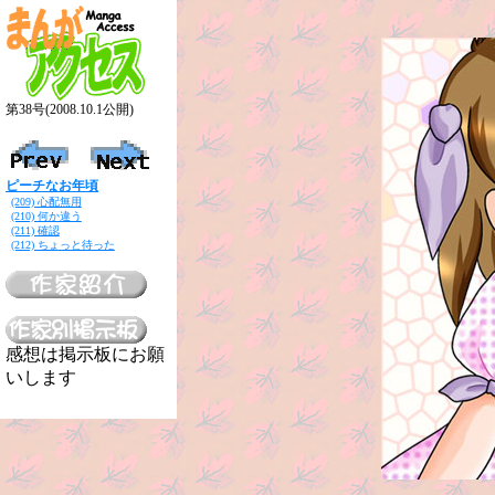
第38号(2008.10.1公開)
ピーチなお年頃
(209) 心配無用
(210) 何か違う
(211) 確認
(212) ちょっと待った
感想は掲示板にお願
いします