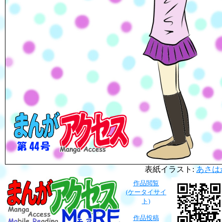
表紙イラスト:
あさは
作品閲覧
(ケータイサイ
ト)
作品投稿