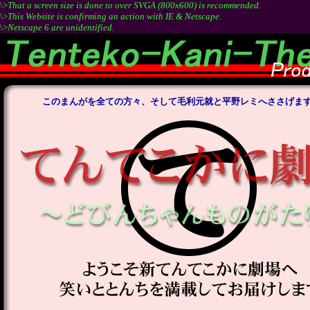
\>
That a screen size is done to over SVGA (800x600) is recommended.
\>
This Website is confirming an action with IE & Netscape.
\>
Netscape 6 are unidentified.
このまんがを全ての方々、そして毛利元就と平野レミへささげま