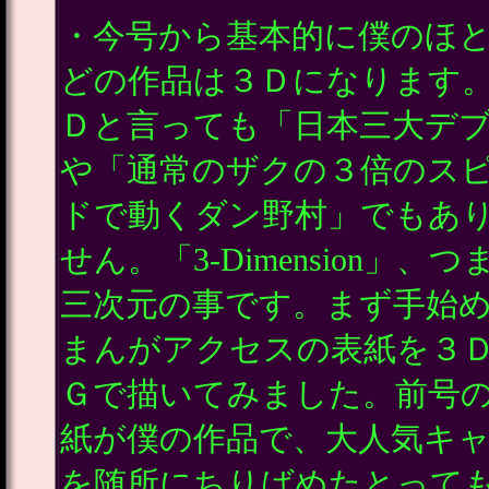
・今号から基本的に僕のほ
どの作品は３Ｄになります
Ｄと言っても「日本三大デ
や「通常のザクの３倍のス
ドで動くダン野村」でもあ
せん。「3-Dimension」、つ
三次元の事です。まず手始
まんがアクセスの表紙を３
Ｇで描いてみました。前号
紙が僕の作品で、大人気キ
を随所にちりばめたとって