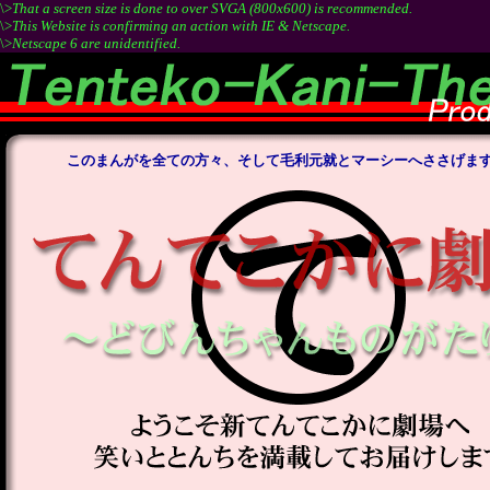
\>
That a screen size is done to over SVGA (800x600) is recommended.
\>
This Website is confirming an action with IE & Netscape.
\>
Netscape 6 are unidentified.
このまんがを全ての方々、そして毛利元就とマーシーへささげま