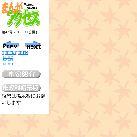
第47号(2011.10.1公開)
QUEENQUEEN
NO.032
NO.033
NO.034
感想は掲示板にお願
いします