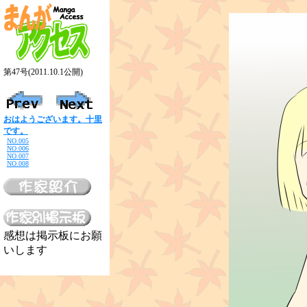
第47号(2011.10.1公開)
おはようございます。十里
です。
NO.005
NO.006
NO.007
NO.008
感想は掲示板にお願
いします