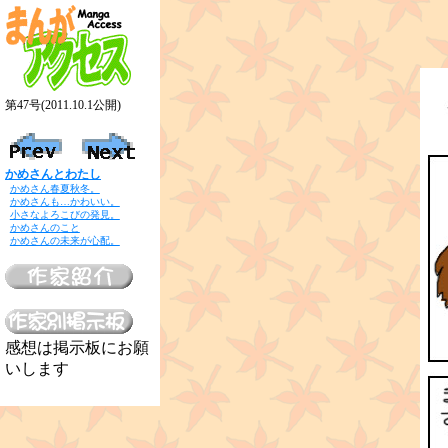
第47号(2011.10.1公開)
かめさんとわたし
かめさん春夏秋冬。
かめさんも…かわいい。
小さなよろこびの発見。
かめさんのこと
かめさんの未来が心配。
感想は掲示板にお願
いします