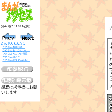
第47号(2011.10.1公開)
かめさんとわたし
かめさん春夏秋冬。
かめさんも…かわいい。
小さなよろこびの発見。
かめさんのこと
かめさんの未来が心配。
感想は掲示板にお願
いします