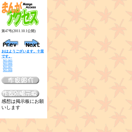
第47号(2011.10.1公開)
おはようございます。十里
です。
NO.005
NO.006
NO.007
NO.008
感想は掲示板にお願
いします