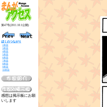
第47号(2011.10.1公開)
ぼくのつながり
2本目
3本目
4本目
5本目
6本目
7本目
8本目
9本目
10本目
感想は掲示板にお願
いします