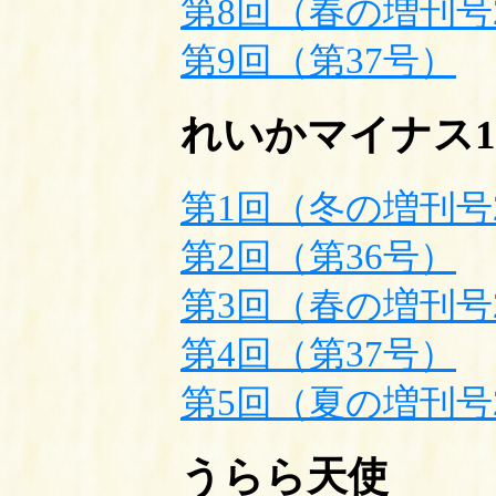
第8回（春の増刊号2
第9回（第37号）
れいかマイナス1
第1回（冬の増刊号2
第2回（第36号）
第3回（春の増刊号2
第4回（第37号）
第5回（夏の増刊号2
うらら天使