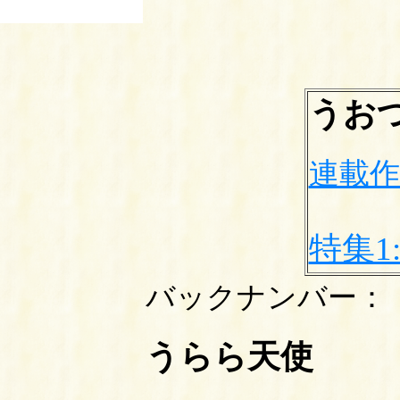
うお
連載作品
特集1
バックナンバー：
うらら天使