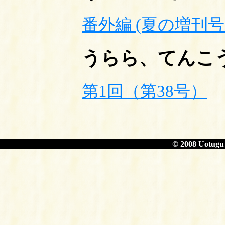
番外編 (夏の増刊号2
うらら、てんこう
第1回（第38号）
© 2008 Uotugu 