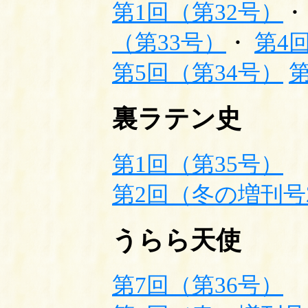
第1回（第32号）
（第33号）
・
第4
第5回（第34号）
第
裏ラテン史
第1回（第35号）
第2回（冬の増刊号2
うらら天使
第7回（第36号）