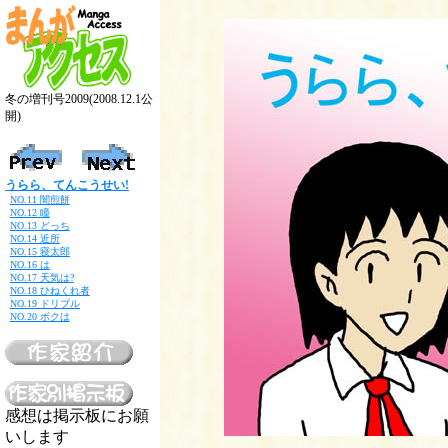
冬の増刊号2009(2008.12.1公
開)
うらら、てんこうせい!
NO.11 闇煎餅
NO.12 瞳
NO.13 どっち
NO.14 近所
NO.15 寝太郎
NO.16 は
NO.17 天気は?
NO.18 ひねくれ者
NO.19 ドリブル
NO.20 ボクは
感想は掲示板にお願
いします