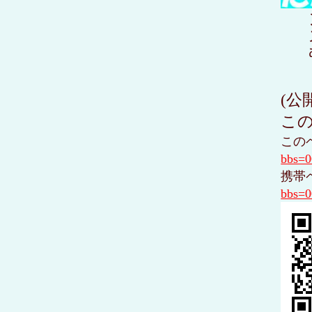
(公
この
この
bbs=
携帯
bbs=0