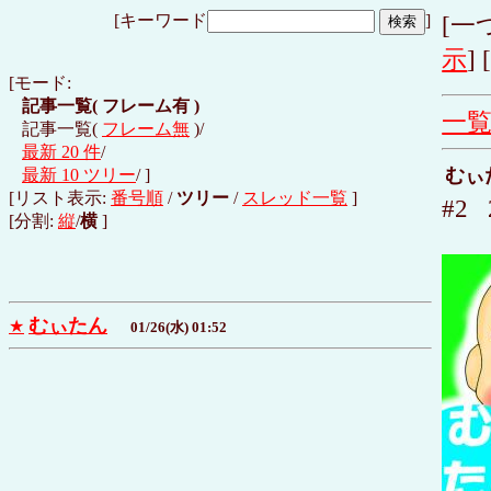
[キーワード
]
[一
示
] 
[モード:
記事一覧(
フレーム有
)
一
記事一覧(
フレーム無
)/
最新 20 件
/
むぃ
最新 10 ツリー
/ ]
[リスト表示:
番号順
/
ツリー
/
スレッド一覧
]
#2 
[分割:
縦
/
横
]
むぃたん
★
01/26(水) 01:52