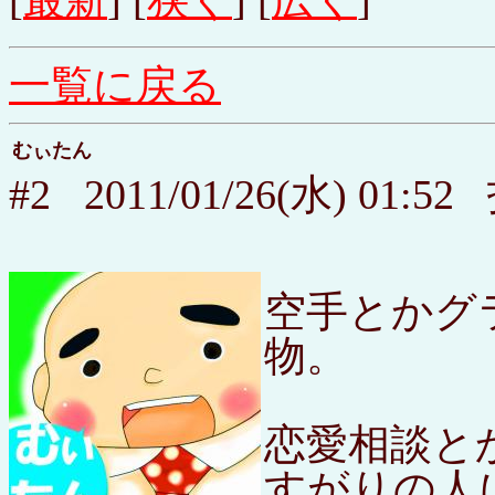
[
最新
] [
狭く
] [
広く
]
一覧に戻る
むぃたん
#2 2011/01/26(水) 01
空手とかグ
物。
恋愛相談と
すがりの人