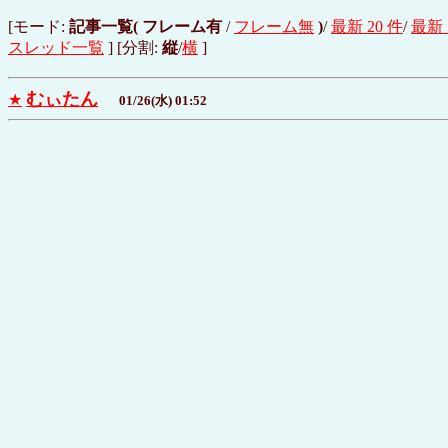
[モード:
記事一覧(
フレーム有
/
フレーム無
)
/
最新 20 件
/
最新 
スレッド一覧
] [分割:
縦
/
横
]
むぃたん
★
01/26(水) 01:52