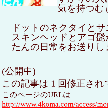
気を持つむ
ドットのネクタイとサ
スキンヘッドとアゴ髭
たんの日常をお送りし
(公開中)
この記事は 1 回修正さ
このページのURLは
http://www.4koma.com/access/mo