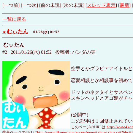
[一つ前] [一つ次] [前の未読] [次の未読] [
スレッド表示
] [
最新
] 
一覧に戻る
むぃたん
★
01/26(水) 01:52
むぃたん
#2 2011/01/26(水) 01:52 投稿者: パンダの実
空手とかグラビアアイドルと
恋愛相談とか相談事を初めて
ドットのネクタイとサスペン
スキンヘッドとアゴ髭がチャ
(公開中)
この記事は 1 回修正されて
このページのURLは
http://www.4ko
携帯ページのURLは
http://www.4koma.com/access/more/tkbbs/tkbbs.cgi?bb