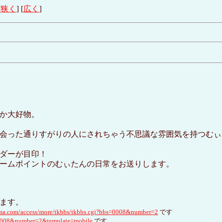
[
狭く
] [
広く
]
か大好物。
会った通りすがりの人にされちゃう不思議な雰囲気を持つむぃ
ダーが目印！
ームポイントのむぃたんの日常をお送りします。
います。
ma.com/access/more/tkbbs/tkbbs.cgi?bbs=0008&number=2
です
s=0008&number=2&template=mobile
です。