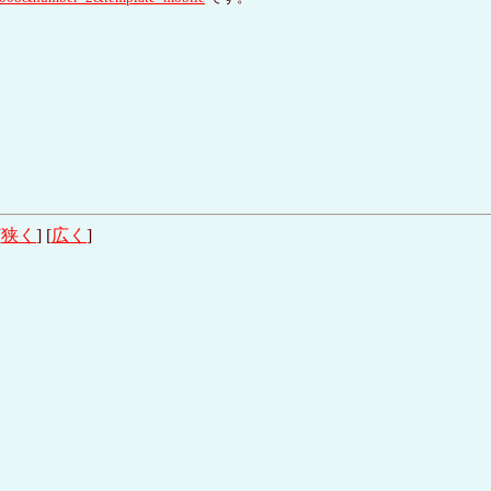
[
狭く
] [
広く
]