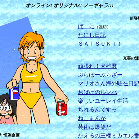
オンライン! オリジナル!! ノーギャラ!!!
新登
ば に
（読切）
たにし日記
ＳＡＴＳＵＫＩ！
充実の連
頑張れ！犬雄君
ぶらぼーぶらざー
マリオさん海外駐在日
おばけのルンバ
楽しいユーレイ生活
ちれるんですっ
ねこまんが
芸術は爆笑だ
かえるの王様ミカエル
! 恒例企画