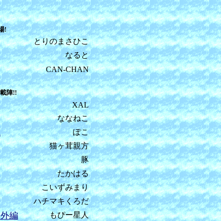
場!
とりのまさひこ
なると
CAN-CHAN
載陣!!
XAL
ななねこ
記
ぽこ
猫ヶ茸親方
豚
たかはる
こいずみまり
ハチマキくろだ
番外編
もぴー星人