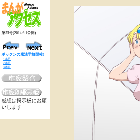
第55号(2014.6.1公開)
ポックンの魔法学校開校!
1本目
2本目
3本目
感想は掲示板にお願
いします