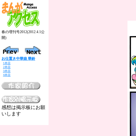
春の増刊号2012(2012.4.1公
開)
お仕置き中華娘 華鈴
1本目
2本目
3本目
4本目
感想は掲示板にお願
いします