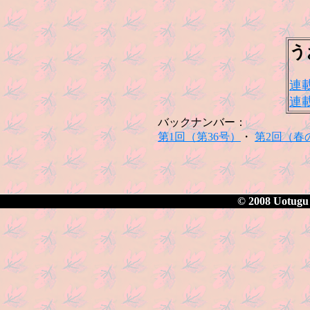
う
連
連
バックナンバー：
第1回（第36号）
・
第2回（春の
© 2008 Uotugu 