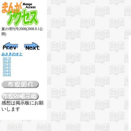
夏の増刊号2008(2008.8.1公
開)
みさきのオと
NO.79
NO.80
NO.81
NO.82
NO.83
NO.84
感想は掲示板にお願
いします