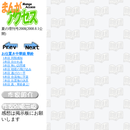
夏の増刊号2008(2008.8.1公
開)
お仕置き中華娘 華鈴
1本目 同類感知
2本目 分かれ道
3本目 怖い訪問者
4本目 咄嗟の飛び込み
5本目 逃げの一手
6本目 合流地に字楽
7本目 出雲海の決意
8本目 真・華鈴参上!
感想は掲示板にお願
いします