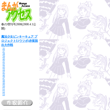
春の増刊号2008(2008.4.1公
開)
魔法少女ピンキーキュア プ
ロジェクトU(ウツボ)赤貧脱
出大作戦
35
37
38
39
40
41
42
43
44
45
46
47
48
49
50
51
52
53