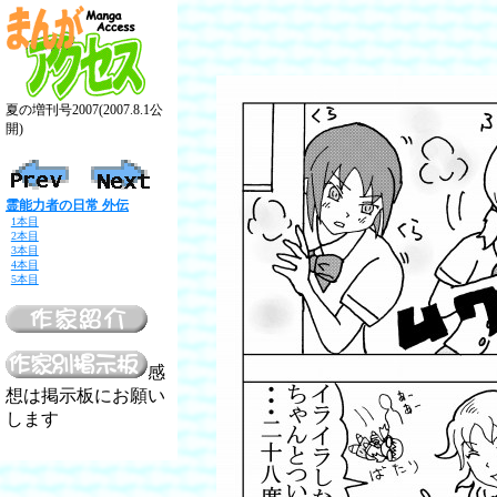
夏の増刊号2007(2007.8.1公
開)
霊能力者の日常 外伝
1本目
2本目
3本目
4本目
5本目
感
想は掲示板にお願い
します