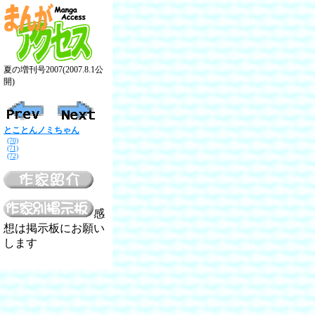
夏の増刊号2007(2007.8.1公
開)
とことんノミちゃん
(70)
(71)
(72)
感
想は掲示板にお願い
します