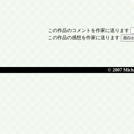
この作品のコメントを作家に送ります
この作品の感想を作家に送ります
© 2007 Michi