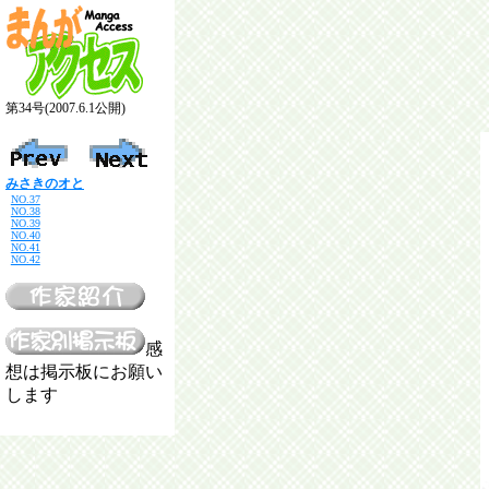
第34号(2007.6.1公開)
みさきのオと
NO.37
NO.38
NO.39
NO.40
NO.41
NO.42
感
想は掲示板にお願い
します