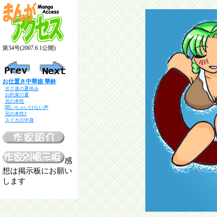
第34号(2007.6.1公開)
お仕置き中華娘 華鈴
ボク達の夏休み
お約束の夏
兄の本性
聞いちゃいけない声
兄の本性2
スイカの中身
感
想は掲示板にお願い
します