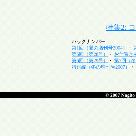
特集2:
バックナンバー：
第1回（夏の増刊号2004）
・
第5回（第28号）
・
お仕置き中
第6回（第29号）
・
第7回（冬
特別編（冬の増刊号2007）
・
© 2007 Nagito 