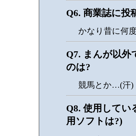
Q6. 商業誌に
かなり昔に何
Q7. まんが以
のは?
競馬とか…(汗)
Q8. 使用して
用ソフトは?)