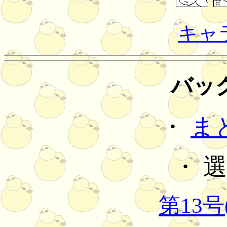
キャ
バッ
・
ま
・ 
第13号