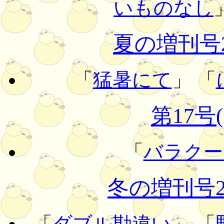
いものなし
夏の増刊号20
「
猛暑にて
」 「
第17号(
「
バラクー
冬の増刊号200
「
ダブル勘違い
」 「