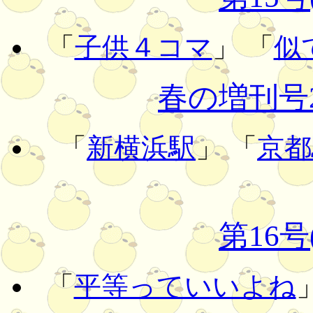
「
子供４コマ
」 「
似
春の増刊号20
「
新横浜駅
」 「
京都
第16号
「
平等っていいよね