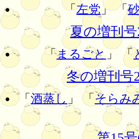
「
左党
」 「
夏の増刊号20
「
まるごと
」 「
冬の増刊号200
「
酒蒸し
」 「
そらみ
第15号