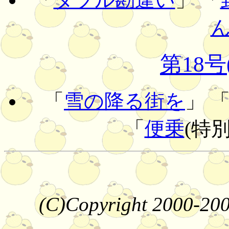
第18号
「
雪の降る街を
」 
「
便乗
(特
(C)Copyright 2000-20