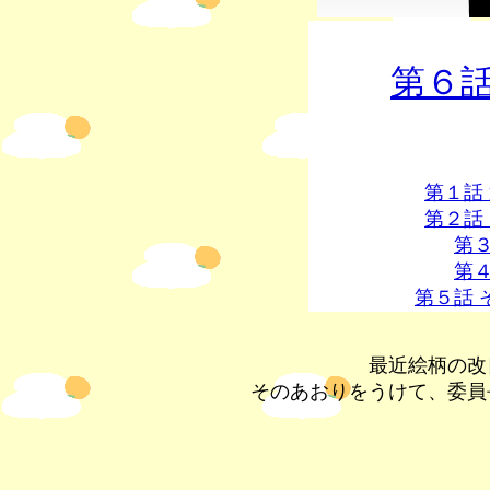
第６話
第１話
第２話
第
第
第５話 
最近絵柄の改
そのあおりをうけて、委員