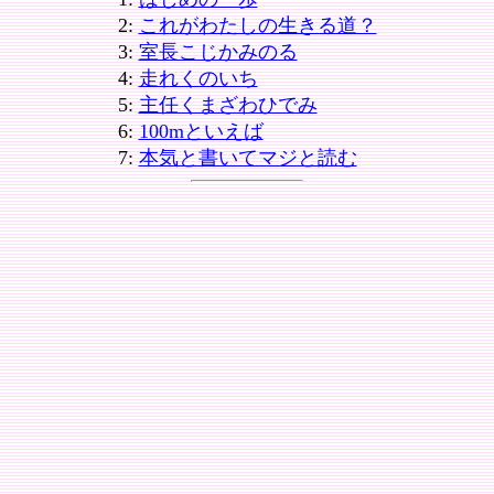
2:
これがわたしの生きる道？
3:
室長こじかみのる
4:
走れくのいち
5:
主任くまざわひでみ
6:
100mといえば
7:
本気と書いてマジと読む