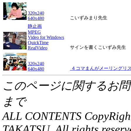
320x240
こいずみまり先生
640x480
静止画
MPEG
Video for Windows
QuickTime
サインを書くこいずみ先生
RealVideo
320x240
４コマまんがメーリングリ
640x480
このページに関するお
まで
ALL CONTENTS CopyRight
TAKATSU. All rights reserv