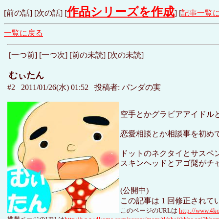
作品シリーズを作成
[
前の話
] [
次の話
] [
] [
記事一覧
一覧に戻る
[一つ前] [一つ次] [前の未読] [次の未読]
むぃたん
#2 2011/01/26(水) 01:52 投稿者: パンダの実
空手とかグラビアアイドル
恋愛相談とか相談事を初め
ドットのネクタイとサスペ
スキンヘッドとアゴ髭がチ
(公開中)
この記事は 1 回修正されて
このページのURLは
http://www.4k