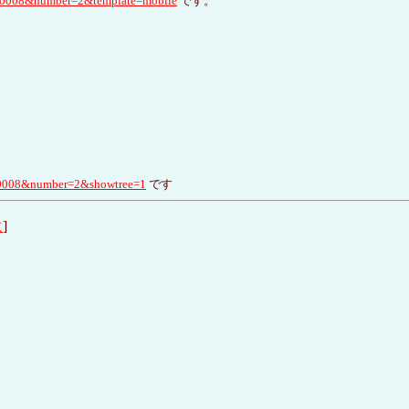
bs=0008&number=2&template=mobile
です。
s=0008&number=2&showtree=1
です
に
]