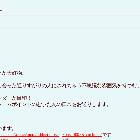
に
]
とか大好物。
て会った通りすがりの人にされちゃう不思議な雰囲気を持つむ
ンダーが目印！
ャームポイントのむぃたんの日常をお送りします。
います。
oma.com/access/more/tkbbs/tkbbs.cgi?bbs=0008&number=2
です