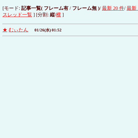
[モード:
記事一覧(
フレーム有
/
フレーム無
)
/
最新 20 件
/
最新 
スレッド一覧
] [分割:
縦
/
横
]
★
むぃたん
01/26(水) 01:52