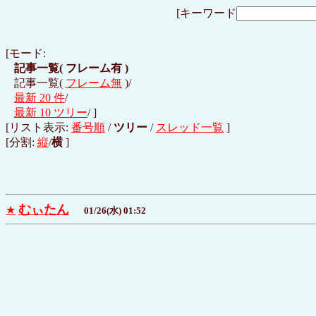
[キーワード
[モード:
記事一覧(
フレーム有
)
記事一覧(
フレーム無
)/
最新 20 件
/
最新 10 ツリー
/ ]
[リスト表示:
番号順
/
ツリー
/
スレッド一覧
]
[分割:
縦
/
横
]
むぃたん
★
01/26(水) 01:52