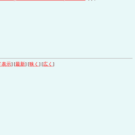
ド表示
] [
最新
] [
狭く
] [
広く
]