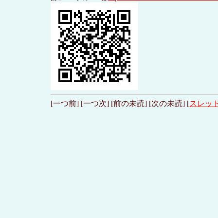
[一つ前] [一つ次] [前の未読] [次の未読] [
スレッ