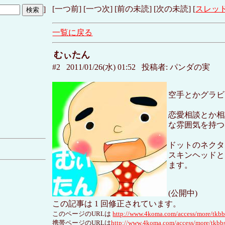
[一つ前] [一つ次] [前の未読] [次の未読] [
スレッ
]
一覧に戻る
むぃたん
#2 2011/01/26(水) 01:52 投稿者: パンダの実
空手とかグラビ
恋愛相談とか相
な雰囲気を持つ
ドットのネクタ
スキンヘッドと
ます。
(公開中)
この記事は 1 回修正されています。
このページのURLは
http://www.4koma.com/access/more/tkb
携帯ページのURLは
http://www.4koma.com/access/more/tkb