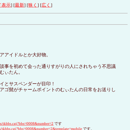
ド表示
] [
最新
] [
狭く
] [
広く
]
アアイドルとか大好物。
談事を初めて会った通りすがりの人にされちゃう不思議
むぃたん。
イとサスペンダーが目印！
アゴ髭がチャームポイントのむぃたんの日常をお送りし
bs/tkbbs.cgi?bbs=0008&number=2
です
bs/tkbbs.cgi?bbs=0008&number=2&template=mobile
です。