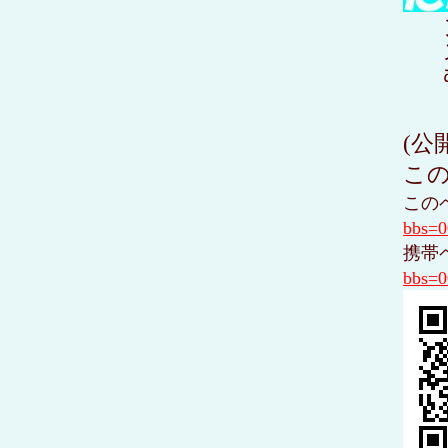
(公
この
この
bbs=
携帯
bbs=0