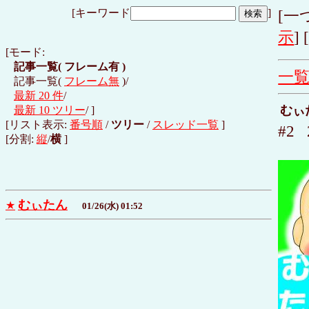
[キーワード
]
[一
示
] 
[モード:
記事一覧(
フレーム有
)
一
記事一覧(
フレーム無
)/
最新 20 件
/
むぃ
最新 10 ツリー
/ ]
[リスト表示:
番号順
/
ツリー
/
スレッド一覧
]
#2 
[分割:
縦
/
横
]
むぃたん
★
01/26(水) 01:52