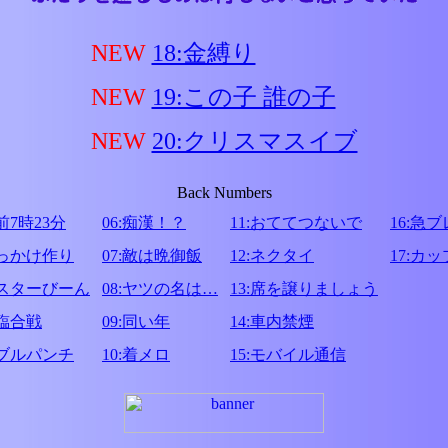
NEW
18:金縛り
NEW
19:この子 誰の子
NEW
20:クリスマスイブ
Back Numbers
午前7時23分
06:痴漢！？
11:おててつないで
16:急
きっかけ作り
07:敵は晩御飯
12:ネクタイ
17:カ
ミスターびーん
08:ヤツの名は…
13:席を譲りましょう
降臨合戦
09:同い年
14:車内禁煙
ダブルパンチ
10:着メロ
15:モバイル通信