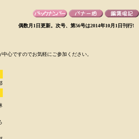
偶数月1日更新。次号、第56号は
2014年10月1日
刊行!
が中心ですのでお気軽にご参加ください。
都
林
ろ
都