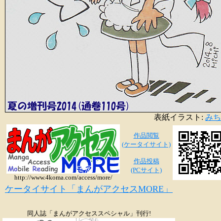
表紙イラスト:
みち
作品閲覧
(ケータイサイト)
作品投稿
(PCサイト)
http://www.4koma.com/access/more/
ケータイサイト「まんがアクセスMORE」
同人誌「まんがアクセススペシャル」刊行!