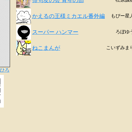
俳句友の会 青年の部
かえるの王様ミカエル番外編
もぴー星
スーパー ハンマー
ろぼゆ
ねこまんが
こいずみま
ひろ