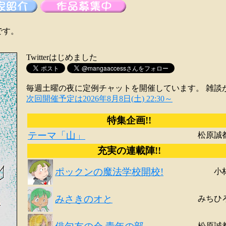
です。
Twitterはじめました
毎週土曜の夜に定例チャットを開催しています。 雑談
次回開催予定は2026年8月8日(土) 22:30～
特集企画!!
テーマ「山」
松原誠
充実の連載陣!!
ポックンの魔法学校開校!
小
みさきのオと
みちひ
松原誠