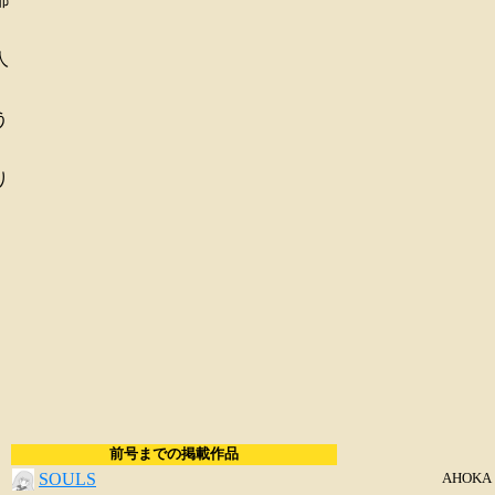
人
う
り
前号までの掲載作品
SOULS
AHOKA