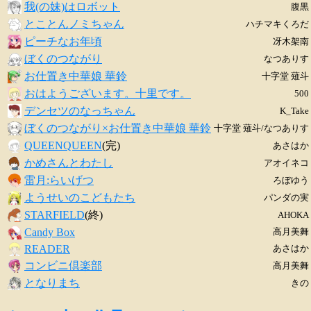
我(の妹)はロボット
腹黒
とことんノミちゃん
ハチマキくろだ
ピーチなお年頃
冴木架南
ぼくのつながり
なつありす
お仕置き中華娘 華鈴
十字堂 薙斗
おはようございます。十里です。
500
デンセツのなっちゃん
K_Take
ぼくのつながり×お仕置き中華娘 華鈴
十字堂 薙斗/なつありす
QUEENQUEEN
(完)
あさはか
かめさんとわたし
アオイネコ
雷月:らいげつ
ろぼゆう
ようせいのこどもたち
パンダの実
STARFIELD
(終)
AHOKA
Candy Box
高月美舞
READER
あさはか
コンビニ倶楽部
高月美舞
となりまち
きの