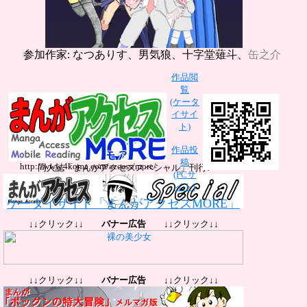
参加作家: なつありす、男気狼、十字堂薙斗、
缶之介
作品閲
覧
(ケータ
イサイ
ト)
作品投
稿
http://www.4koma.com/access/more/
同人誌「まんがアクセススペシャル」刊行!
(PCサ
イト)
ケータイサイト「まんがアクセスMORE」
↓↓クリック↓↓
バナー広告
↓↓クリック↓↓
↓↓クリック↓↓
バナー広告
↓↓クリック↓↓