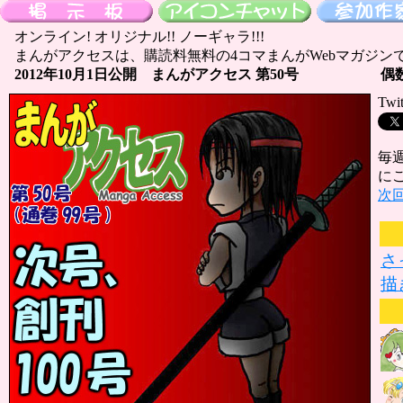
オンライン! オリジナル!! ノーギャラ!!!
まんがアクセスは、購読料無料の4コマまんがWebマガジン
2012年10月1日公開 まんがアクセス 第50号
偶
Tw
毎
に
次回
さ
描