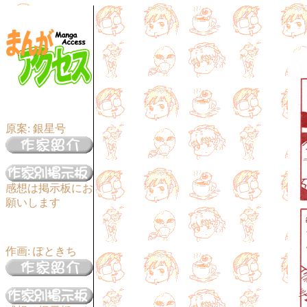
原案: 銀星号
感想は掲示板にお
願いします
作画: ぽときち