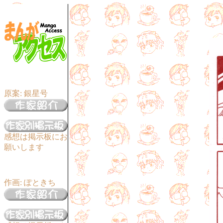
原案: 銀星号
感想は掲示板にお
願いします
作画: ぽときち